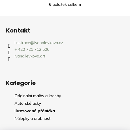
6
položek celkem
O
v
Z
l
á
á
Kontakt
d
p
a
a
ilustrace
@
ivanalevkova.cz
c
t
+ 420 721 712 506
í
í
ivana.levkova.art
p
r
v
k
Kategorie
y
v
ý
Originální malby a kresby
p
Autorské tisky
i
Ilustrovaná přáníčka
s
Nálepky a drobnosti
u