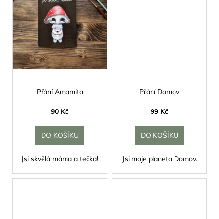
č
u
j
e
m
e
Přání Amamita
Přání Domov
90 Kč
99 Kč
DO KOŠÍKU
DO KOŠÍKU
Jsi skvělá máma a tečka!
Jsi moje planeta Domov.