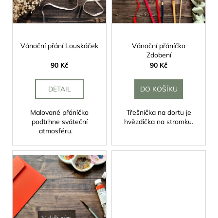
u
ů
a
k
j
t
í
ů
Vánoční přání Louskáček
Vánoční přáníčko
t
Zdobení
?
90 Kč
90 Kč
DETAIL
DO KOŠÍKU
Malované přáníčko
Třešnička na dortu je
HLEDAT
podtrhne sváteční
hvězdička na stromku.
atmosféru.
D
o
p
o
r
u